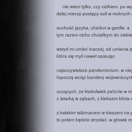
nie wiem tylko, czy całkiem. po wy
dalej mierzę postępy soli w mokrych
suchość języka, charkot w gardle. a
tym razem cicho chciałbym do ciebie
wstyd mi umieć inaczej. od umienia j
która się myli nawet opisując
najoczywistsze pandemonium. w nie
łopoczą wciąż bandery wojowniczych 
uczących, że ktokolwiek pełznie w 
z latarką w zębach, z kleksem błota 
z kalekim talizmanem w kieszeni na p
to potem będzie strzelać. w głowie 