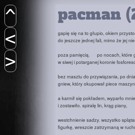
pacman (
^
<
gapię się na to głupio, okiem przy
do jeszcze jednej fali, mimo że jej ni
>
poza pamięcią. po nocach, które 
w siwej i potarganej koronie fosfores
bez masztu do przywiązania, po dni
gniew, który okupował piece maszyn
a karmił się pokładem, wyparło mnie
i zostawiło. spiralę lin, krąg piany,
westchnienie sadzy. wszystko spląt
figurkę, wreszcie zatrzymaną w ruch