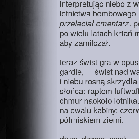
interpretując niebo z w
lotnictwa bombowego, 
. 
przeleciał cmentarz
po wielu latach krtań 
aby zamilczał.
teraz świst gra w opu
gardle, świst nad wa
i niebu rosną skrzyd
słońca: raptem luftwaf
chmur naokoło lotnika
na owalu kabiny: cze
półmiskiem ziemi.
drugi, dawno, pisał