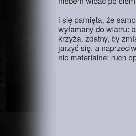
niebem widać po ciem
i się pamięta, że samol
wyłamany do wiatru: 
krzyża. zdatny, by zmi
jarzyć się. a naprzeciw 
nic materialne: ruch o