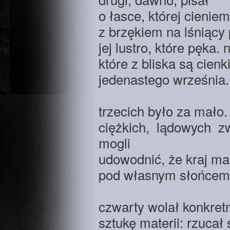
o łasce, której cieniem
z brzękiem na lśniący 
jej lustro, które pęka.
które z bliska są cie
jedenastego września. 
trzecich było za mało
ciężkich, lądowych z
mogli
udowodnić, że kraj ma 
pod własnym słońcem
czwarty wolał konkret
sztukę materii: rzucał