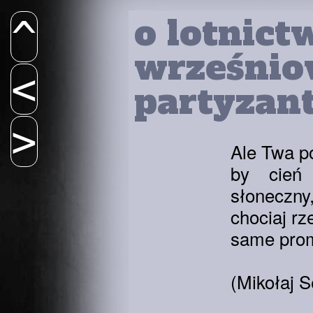
o lotnict
^
wrześnio
<
partyzan
>
Ale Twa p
by cień 
słoneczny
chociaj r
same prom
(Mikołaj 