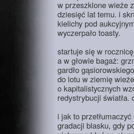
w przeszklone wieże z
dziesięć lat temu. i sk
kielichy pod aukcyjny
wyczerpało toasty.
startuje się w rocznicę
a w głowie bagaż: gr
gardło gąsiorowskiego
do lotu w ziemię wieże
o kapitalistycznych wz
redystrybucji światła. 
i jak to przetłumaczyć
gradacji blasku, gdy