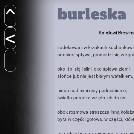
burleska
^
<
Kamilowi Brewiń
zadekowani w krzakach kochankowi
promień spływa, gromadzi się w kąci
oko lśni się i ślini. oko śpiewa ziemi:
słońce już nie jest białym wafelkiem,
niebo nad nimi niby podniebienie,
światło poranka wzięło ich do ust.
obok rozmowa streszcza inną koleż
była w części gotowa. w części, które
na niskim brzegu zwrócone przez wi