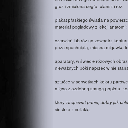
gruz i zmielona cegła, blansz i róż.
plakat płaskiego światła na powierzch
materiał poglądowy z lekcji anatomii:
czerwień lub róż na zewnątrz kontu
poza spuchniętą, mięsną migawką f
aparatury, w świecie różowych obra
nieważnych póki naprzeciw nie stan
sztućce w serwetkach koloru parówe
mięso z ozdobną smugą popiołu. ko
który zaśpiewał
panie, dobry jak chl
siostrze z celiakią